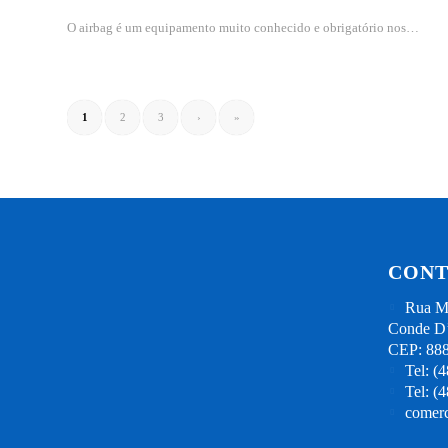
O airbag é um equipamento muito conhecido e obrigatório nos…
1
2
3
›
»
CONT
Rua Mi
Conde D’
CEP: 88
Tel: (
Tel: (
comerc