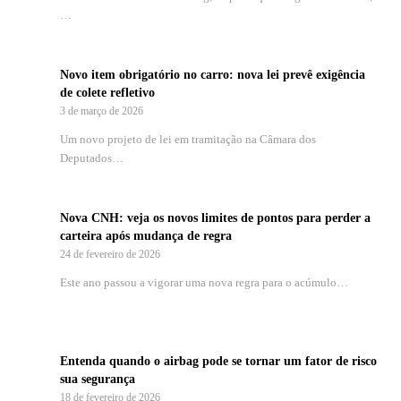
…
Novo item obrigatório no carro: nova lei prevê exigência
de colete refletivo
3 de março de 2026
Um novo projeto de lei em tramitação na Câmara dos
Deputados…
Nova CNH: veja os novos limites de pontos para perder a
carteira após mudança de regra
24 de fevereiro de 2026
Este ano passou a vigorar uma nova regra para o acúmulo…
Entenda quando o airbag pode se tornar um fator de risco
sua segurança
18 de fevereiro de 2026