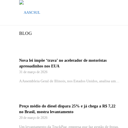
BLOG
Nova lei impõe ‘trava’ no acelerador de motoristas
apressadinhos nos EUA
31 de março de 2026
A Assembleia Geral de Illinois, nos Estados Unidos, analisa um…
Preço médio do diesel dispara 25% e já chega a R$ 7,22
no Brasil, mostra levantamento
20 de março de 2026
Um levantamento da TruckPag, empresa que faz gestão de frotas,