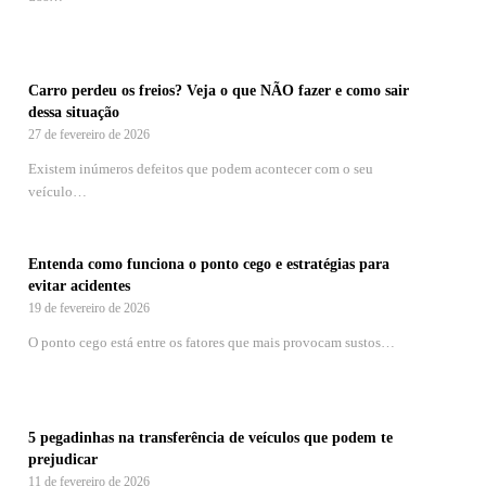
Carro perdeu os freios? Veja o que NÃO fazer e como sair
dessa situação
27 de fevereiro de 2026
Existem inúmeros defeitos que podem acontecer com o seu
veículo…
Entenda como funciona o ponto cego e estratégias para
evitar acidentes
19 de fevereiro de 2026
O ponto cego está entre os fatores que mais provocam sustos…
5 pegadinhas na transferência de veículos que podem te
prejudicar
11 de fevereiro de 2026