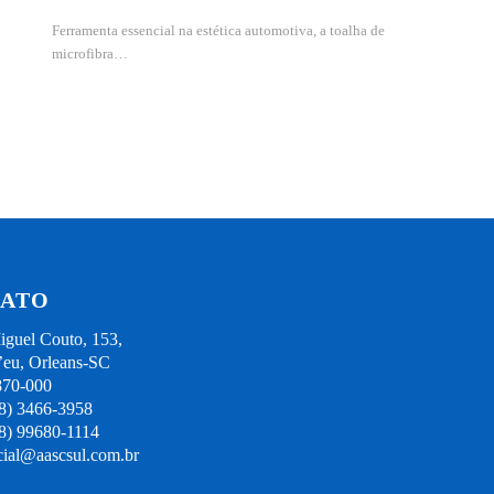
Ferramenta essencial na estética automotiva, a toalha de
microfibra…
ATO
guel Couto, 153,
eu, Orleans-SC
870-000
48) 3466-3958
48) 99680-1114
ial@aascsul.com.br