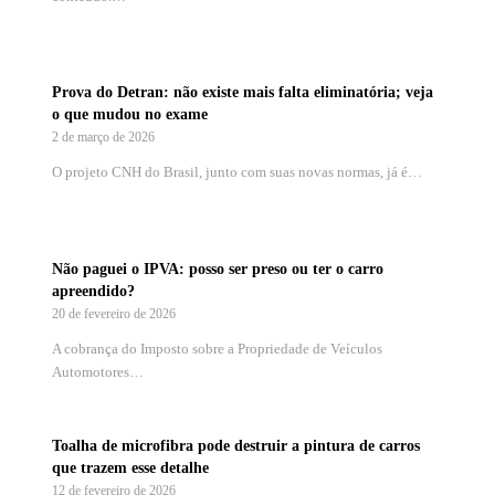
Prova do Detran: não existe mais falta eliminatória; veja
o que mudou no exame
2 de março de 2026
O projeto CNH do Brasil, junto com suas novas normas, já é…
Não paguei o IPVA: posso ser preso ou ter o carro
apreendido?
20 de fevereiro de 2026
A cobrança do Imposto sobre a Propriedade de Veículos
Automotores…
Toalha de microfibra pode destruir a pintura de carros
que trazem esse detalhe
12 de fevereiro de 2026