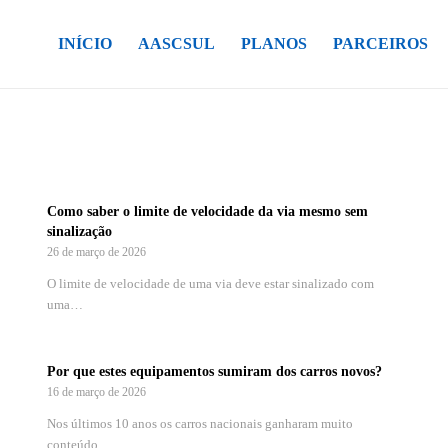
INÍCIO
AASCSUL
PLANOS
PARCEIROS
Como saber o limite de velocidade da via mesmo sem
sinalização
26 de março de 2026
O limite de velocidade de uma via deve estar sinalizado com
uma…
Por que estes equipamentos sumiram dos carros novos?
16 de março de 2026
Nos últimos 10 anos os carros nacionais ganharam muito
conteúdo.…