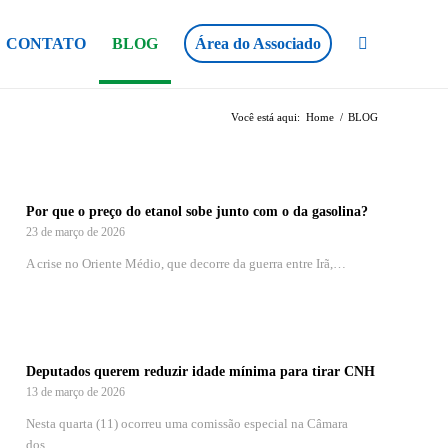
CONTATO
BLOG
Área do Associado
Você está aqui:
Home
/
BLOG
Por que o preço do etanol sobe junto com o da gasolina?
23 de março de 2026
A crise no Oriente Médio, que decorre da guerra entre Irã,…
Deputados querem reduzir idade mínima para tirar CNH
13 de março de 2026
Nesta quarta (11) ocorreu uma comissão especial na Câmara
dos…