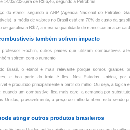
e 14/03/2026,era de R$ 6,46, segundo a Petrobras.
ço do etanol, segundo a ANP (Agência Nacional do Petróleo, Gá
veis), a média de valores no Brasil está em 70% do custo da gasoli
ro de gasolina a R$ 7, a mesma quantidade de etanol custaria cerca 
combustíveis também sofrem impacto
professor Rochlin, outros países que utilizam combustíveis alte
ambém sofrem com o aumento.
do Brasil, o etanol é mais relevante porque somos grandes pr
res, e boa parte da frota é flex. Nos Estados Unidos, por 
vel é produzido principalmente a partir do milho. Ou seja, a lógica
: quando um combustível fica mais caro, a demanda por substitut
s Unidos, provavelmente, o preço do milho também está sendo pr
pode atingir outros produtos brasileiros
 os Estados Unidos estão sujeitos a aumento nos preços do milho e