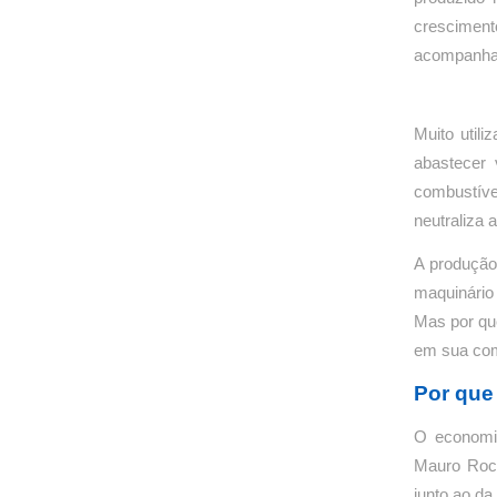
cresciment
acompanhas
Muito utili
abastecer 
combustíve
neutraliza
A produção
maquinário 
Mas por que
em sua co
Por que
O economi
Mauro Roch
junto ao d