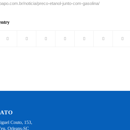
opapo.com.br/noticia/preco-etanol-junto-com-gasolina/
entry
ATO
guel Couto, 153,
eu, Orleans-SC