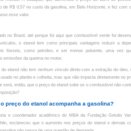
o de R$ 0,57 no custo da gasolina, em Belo Horizonte, e fez com q
se esse valor.
zado no Brasil, até porque foi aqui que combustível verde foi desen
veículos, o etanol tem como principais vantagens reduzir a dep
is fósseis, como petróleo, e ser menos poluente, uma vez qu
 as emissões da queima no motor.
 do etanol não tem nenhum vínculo direto com a extração do óleo, 
usado no plantio e colheita, mas que não impacta diretamente no pre
 será, então, que o preço do etanol sobe se o combustível não con
mposição?
 o preço do etanol acompanha a gasolina?
sta e coordenador acadêmico do MBA da Fundação Getulio Var
lin, esclareceu que o aumento nos preços do etanol e demais c
a gasolina não passa de uma questão de demanda.