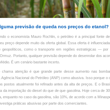
alguma previsão de queda nos preços do etanol?
ndo o economista Mauro Rochlin, o petróleo é a principal fonte de
u preço depende muito da oferta global. Essa oferta é influenciada
 e geopolíticos, como o transporte em regiões estratégicas — por
e Ormuz. Portanto, qualquer previsão depende do desenrolar dos aco
Médio. É um cenário bastante incerto.
 chama atenção é que grande parte desse aumento nas bomba
la Agência Nacional do Petróleo (ANP) como abusiva. Isso porque o 
s postos atualmente foi refinado antes da alta de preços. E o Bras
a da importação do diesel do que de que gasolina. Hoje cerca de 30
a, enquanto no caso da gasolina, são 10%, de acordo com a Minaspe
nvestiga práticas abusivas por parte dos comerciantes.