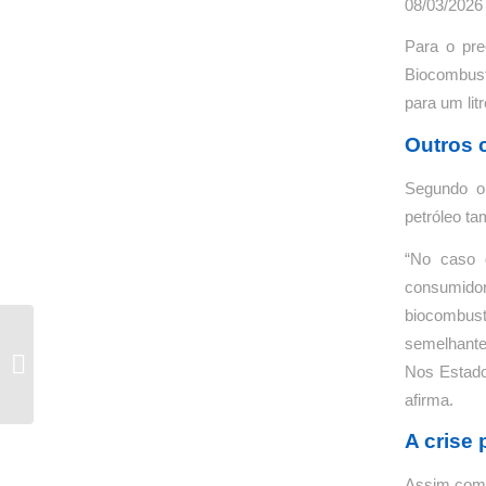
08/03/2026 
Para o pre
Biocombustí
para um lit
Outros 
Segundo o 
petróleo t
“No caso 
consumido
biocombustí
Preço médio do diesel
semelhante
dispara 25% e já chega a
Nos Estado
R$ 7,22 no Brasil,
afirma.
mostra...
A crise 
Assim como