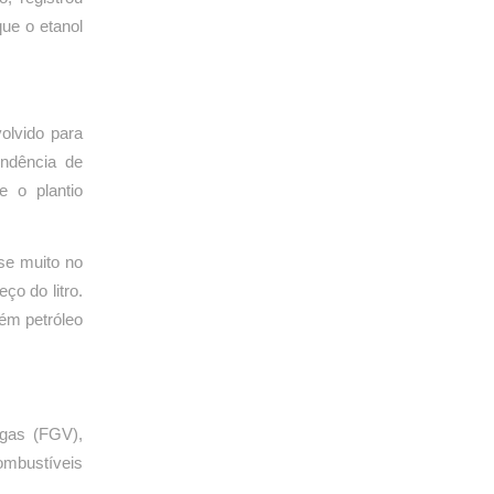
ue o etanol
volvido para
endência de
e o plantio
se muito no
ço do litro.
tém petróleo
gas (FGV),
ombustíveis