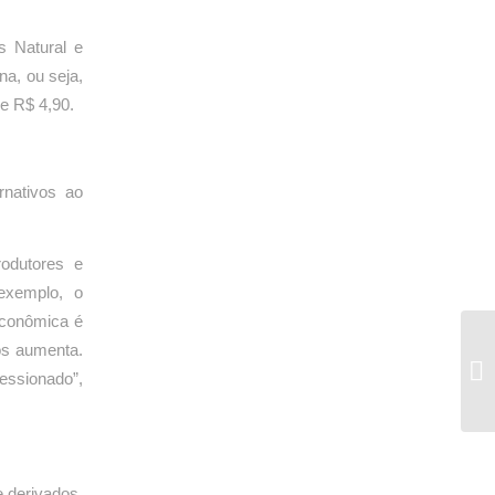
s Natural e
na, ou seja,
de R$ 4,90.
rnativos ao
odutores e
exemplo, o
 econômica é
os aumenta.
essionado”,
 derivados,