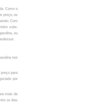
da. Como o
de preço, os
barato. Com
ambém sobe.
gasolina, ou
professor.
asolina nos
e preço para
gociado por
ara mais de
ntre os dias