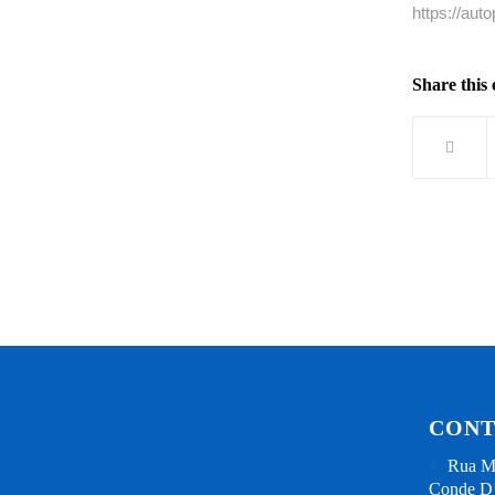
https://aut
Share this 
CONT
Rua Mi
Conde D’