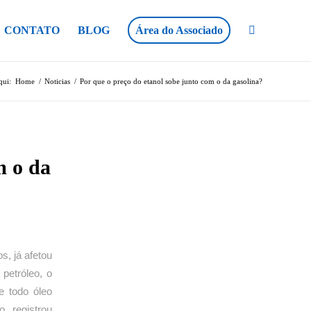
CONTATO
BLOG
Área do Associado
qui:
Home
/
Noticias
/
Por que o preço do etanol sobe junto com o da gasolina?
m o da
s, já afetou
petróleo, o
 todo óleo
, registrou