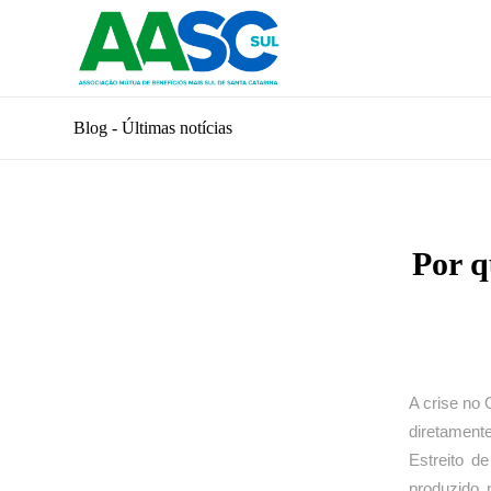
Blog - Últimas notícias
Por q
A crise no 
diretament
Estreito 
produzido 