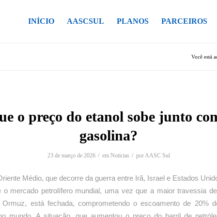
INÍCIO
AASCSUL
PLANOS
PARCEIROS
Você está a
ue o preço do etanol sobe junto co
gasolina?
/
/
23 de março de 2026
em
Noticias
por
AASC Sul
Oriente Médio, que decorre da guerra entre Irã, Israel e Estados Unido
e o mercado petrolífero mundial, uma vez que a maior travessia de 
de Ormuz, está fechada, comprometendo o escoamento de 20% de
no mundo. A situação, que aumentou o preço do barril de petróleo