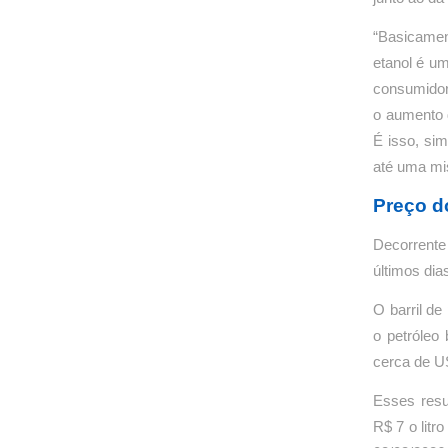
“Basicame
etanol é um
consumidor
o aumento 
É isso, sim
até uma mis
Preço do
Decorrente
últimos dia
O barril de
o petróleo
cerca de U
Esses resu
R$ 7 o litr