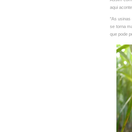
aqui acont
“As usinas 
se torna ma
que pode p