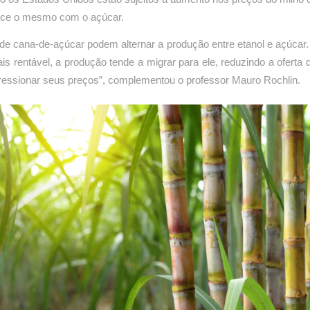
ece o mesmo com o açúcar.
de cana-de-açúcar podem alternar a produção entre etanol e açúcar.
is rentável, a produção tende a migrar para ele, reduzindo a oferta 
ressionar seus preços”, complementou o professor Mauro Rochlin.