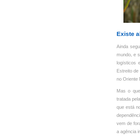
Existe 
Ainda segu
mundo, e se
logísticos
Estreito d
no Oriente 
Mas o que
tratada pe
que está no
dependênci
vem de for
a agência i