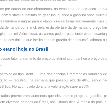
nte por causa do que chamamos, na economia, de demanda cruza
 combustível substituto da gasolina, quando a gasolina sobe muito 
es tendem a migrar para o etanol, que se torna relativamente mais 
da demanda por etanol, pela lei da oferta e da demanda, o preço t
ples assim! Além disso, os carros podem usar tanto etanol quanto 
tura dos dois, o que facilita essa migração de consumo”, afirmou o 
 etanol hoje no Brasil
 desse fator, o aumento do preço do etanol acompanhou o preço da g
s.
 petróleo do tipo Brent — uma das principais referências mundiais d
 bruto — registrou, na semana que passou, alta de 48%, sendo ne
S$ 106. No acumulado do ano, a valorização supera 76%.
ltados provocaram aumentos que elevaram o preço da gasolina p
o em diversos estados do Brasil, nos últimos dias. A média do país, e