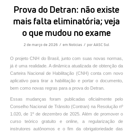
Prova do Detran: não existe
mais falta eliminatória; veja
o que mudou no exame
/
/
2 de março de 2026
em
Noticias
por
AASC Sul
O projeto CNH do Brasil, junto com suas novas normas,
já é uma realidade. A dinâmica atualizada de obtenção da
Carteira Nacional de Habilitação (CNH) conta com novo
aplicativo para tirar a habilitação e portar o documento,
bem como novas regras para a prova do Detran.
Essas mudanças foram publicadas oficialmente pelo
Conselho Nacional de Trânsito (Contran) na Resolução nº
1.020, de 1º de dezembro de 2025. Além de promover o
curso teórico gratuito e online, a regularização de
instrutores autônomos e o fim da obrigatoriedade das