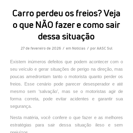
Carro perdeu os freios? Veja
o que NÃO fazer e como sair
dessa situação
/
/
27 de fevereiro de 2026
em
Noticias
por
AASC Sul
Existem inúmeros defeitos que podem acontecer com o
seu veículo e gerar situações de perigo na direção, mas
poucas amedrontam tanto o motorista quanto perder os
freios. Esse cenário pode parecer desesperador e até
mesmo sem ‘salvação’, mas se o motoristas agir de
forma correta, pode evitar acidentes e garantir sua
segurança.
Nesta matéria, você confere o que fazer e as melhores
estratégias para sair dessa situação ileso e sem
prejuízos.