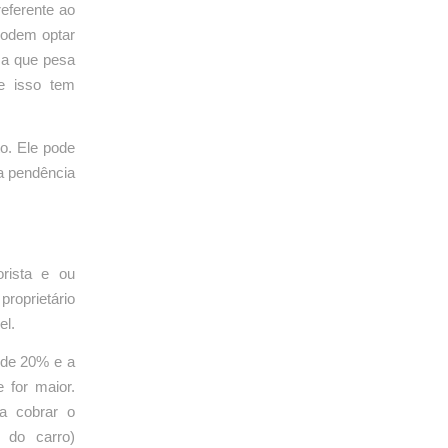
eferente ao
podem optar
sa que pesa
 e isso tem
o. Ele pode
a pendência
rista e ou
proprietário
el.
 de 20% e a
 for maior.
a cobrar o
 do carro)