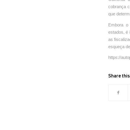
cobrança co
que determi
Embora o 
estados, é
as fiscaliz
esqueça de
https://aut
Share this