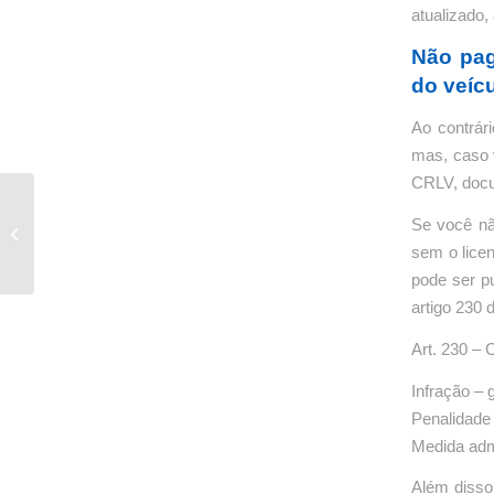
atualizado,
Não pag
do veíc
Ao contrár
mas, caso 
CRLV, docum
Entenda como funciona
o ponto cego e
Se você nã
estratégias para evitar
sem o licen
acidentes
pode ser pu
artigo 230 
Art. 230 – 
Infração – 
Penalidade 
Medida admi
Além disso,