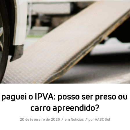
paguei o IPVA: posso ser preso ou 
carro apreendido?
/
/
20 de fevereiro de 2026
em
Noticias
por
AASC Sul