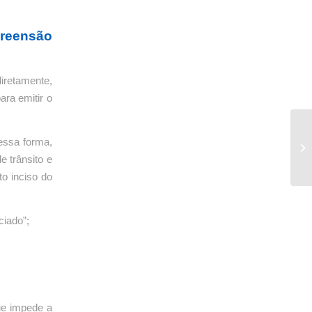
preensão
iretamente,
ra emitir o
essa forma,
e trânsito e
to inciso do
ciado”;
que impede a