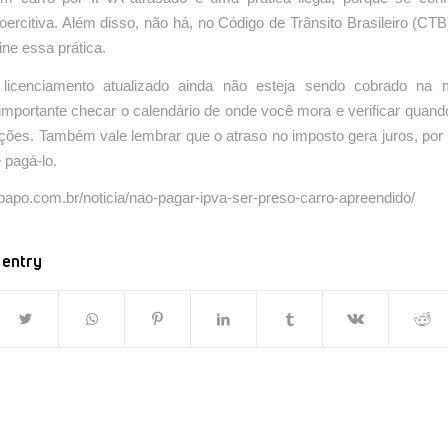
ercitiva. Além disso, não há, no Código de Trânsito Brasileiro (CTB
ne essa prática.
licenciamento atualizado ainda não esteja sendo cobrado na m
 importante checar o calendário de onde você mora e verificar qua
ações. Também vale lembrar que o atraso no imposto gera juros, por
 pagá-lo.
opapo.com.br/noticia/nao-pagar-ipva-ser-preso-carro-apreendido/
 entry