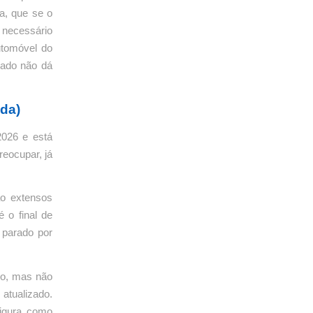
da, que se o
É necessário
utomóvel do
sado não dá
da)
2026 e está
reocupar, já
ão extensos
 o final de
 parado por
do, mas não
atualizado.
figura como