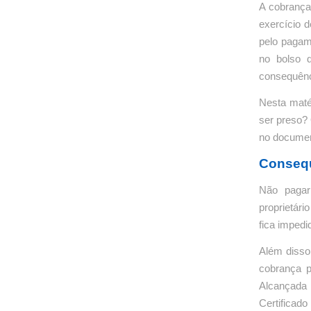
A cobrança
exercício 
pelo pagam
no bolso d
consequênc
Nesta maté
ser preso?
no document
Consequ
Não pagar
proprietári
fica impedi
Além disso
cobrança p
Alcançada
Certifica