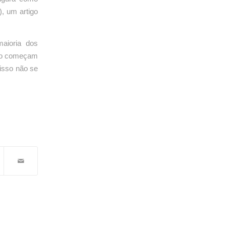
), um artigo
aioria dos
ndo começam
 isso não se