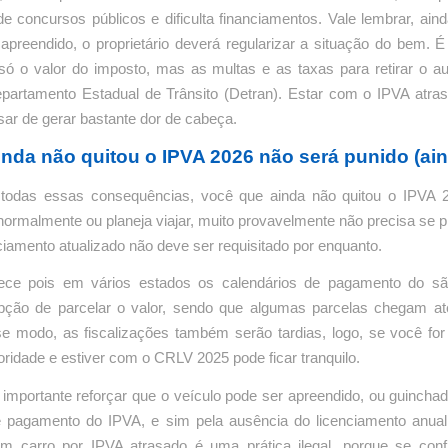
e concursos públicos e dificulta financiamentos. Vale lembrar, ain
 apreendido, o proprietário deverá regularizar a situação do bem. 
só o valor do imposto, mas as multas e as taxas para retirar o a
epartamento Estadual de Trânsito (Detran). Estar com o IPVA atra
sar de gerar bastante dor de cabeça.
nda não quitou o IPVA 2026 não será punido (ain
todas essas consequências, você que ainda não quitou o IPVA 
normalmente ou planeja viajar, muito provavelmente não precisa se p
ciamento atualizado não deve ser requisitado por enquanto.
ece pois em vários estados os calendários de pagamento do s
pção de parcelar o valor, sendo que algumas parcelas chegam até
e modo, as fiscalizações também serão tardias, logo, se você for
ridade e estiver com o CRLV 2025 pode ficar tranquilo.
 importante reforçar que o veículo pode ser apreendido, ou guincha
de pagamento do IPVA, e sim pela ausência do licenciamento anual 
m carro por IPVA atrasado é uma prática ilegal, porque se con