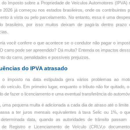
 do Imposto sobre a Propriedade de Veículos Automotores (IPVA) r
de 2026 já começou nos estados brasileiros, onde os contribuintes 
ento à vista ou pelo parcelamento. No entanto, essa é uma despe
o brasileiro, por isso muitos deixam de pagá-la dentro prazo
ias.
ria você confere o que acontece se o condutor não pagar o impost
 O carro pode ser apreendido? Dá multa? Entenda os impactos dess
o do carro, penalidades e possíveis prejuízos.
ências do IPVA atrasado
 o imposto na data estipulada gera vários problemas ao moto
o do veículo. Em primeiro lugar, enquanto o tributo não for quitado, o 
do de fazer o licenciamento e uma eventual transferência do automóv
, uma pequena multa é adicionada a cada dia de atraso até o limite
assa a ter juros mensais equivalentes à taxa Selic ou 1%, o que
 determinada data, quando as autoridades de trânsito passam 
do de Registro e Licenciamento de Veículo (CRLV,o documento