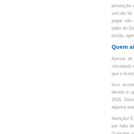
prestação d
veículo for
pagar não 
pátio do D
prisão, ape
Quem ai
Apesar de 
circulando 
que o licen
Isso acont
devido à o
2026. Dess
alguma auto
Atenção! É
por falta 
Guinchar u