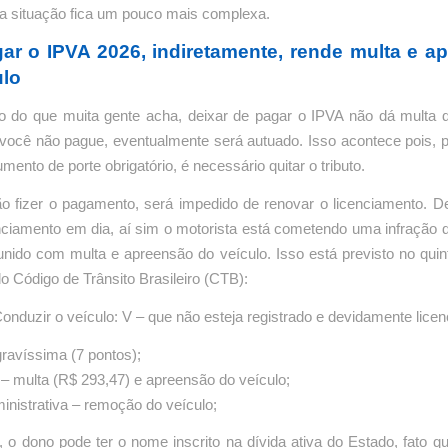
 a situação fica um pouco mais complexa.
ar o IPVA 2026, indiretamente, rende multa e a
ulo
io do que muita gente acha, deixar de pagar o IPVA não dá multa d
você não pague, eventualmente será autuado. Isso acontece pois, pa
ento de porte obrigatório, é necessário quitar o tributo.
o fizer o pagamento, será impedido de renovar o licenciamento. D
ciamento em dia, aí sim o motorista está cometendo uma infração d
nido com multa e apreensão do veículo. Isso está previsto no quin
do Código de Trânsito Brasileiro (CTB):
Conduzir o veículo: V – que não esteja registrado e devidamente licen
gravíssima (7 pontos);
– multa (R$ 293,47) e apreensão do veículo;
nistrativa – remoção do veículo;
 o dono pode ter o nome inscrito na dívida ativa do Estado, fato 