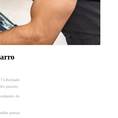
carro
? Liberdade
les passeio.
cuidando do
talhe passar