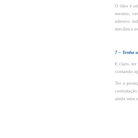
O óleo é uti
mesmo, ver
adesivo in
mecânica es
7 – Tenha u
E claro, te
contando ap
Ter a prote
contratação
ainda uma s