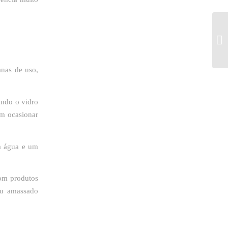
anas de uso,
ando o vidro
em ocasionar
ta água e um
com produtos
ou amassado