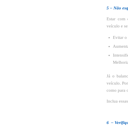
5 – Não es
Estar com 
veículo e s
Evitar o
Aumentan
Intensi
Melhoria
Já o balan
veículo. Po
como para 
Inclua essas
6 – Verifiq