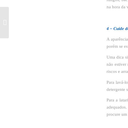
na hora da 
Coronavírus: Saiba como
higienizar seu carro
4 – Cuide d
corretamente
A aparência
porém se es
Uma dica si
não estiver
riscos e arr
Para lavá-l
detergente 
Para a lata
adequados.
procure um p