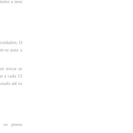
maior a seus
 cuidados. O
te-se para a
m trocar as
 ar a cada 15
 usado até os
ar os pneus