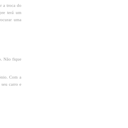
er a troca do
pre terá um
rocurar uma
o. Não fique
mônio. Com a
 seu carro e