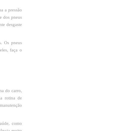
ha a pressão
de dos pneus
nte desgaste
s. Os pneus
eles, faça o
na do carro,
a rotina de
 manutenção
saúde, como
uência muito