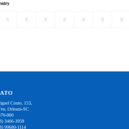
entry
ATO
guel Couto, 153,
eu, Orleans-SC
870-000
48) 3466-3958
48) 99680-1114