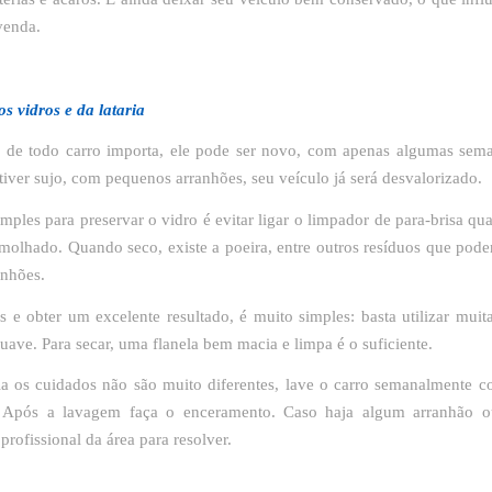
venda.
os vidros e da lataria
 de todo carro importa, ele pode ser novo, com apenas algumas sem
tiver sujo, com pequenos arranhões, seu veículo já será desvalorizado.
mples para preservar o vidro é evitar ligar o limpador de para-brisa qu
 molhado. Quando seco, existe a poeira, entre outros resíduos que pod
anhões.
os e obter um excelente resultado, é muito simples: basta utilizar mui
suave. Para secar, uma flanela bem macia e limpa é o suficiente.
ria os cuidados não são muito diferentes, lave o carro semanalmente 
 Após a lavagem faça o enceramento. Caso haja algum arranhão 
rofissional da área para resolver.