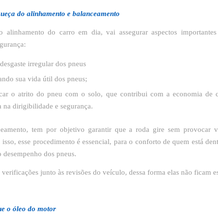
queça do alinhamento e balanceamento
o alinhamento do carro em dia, vai assegurar aspectos importantes
egurança:
 desgaste irregular dos pneus
do sua vida útil dos pneus;
ficar o atrito do pneu com o solo, que contribui com a economia de 
 na dirigibilidade e segurança.
ceamento, tem por objetivo garantir que a roda gire sem provocar v
r isso, esse procedimento é essencial, para o conforto de quem está dent
o desempenho dos pneus.
 verificações junto às revisões do veículo, dessa forma elas não ficam e
ue o óleo do motor