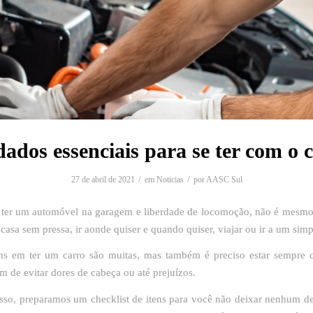
ados essenciais para se ter com o 
/
/
27 de abril de 2021
em
Noticias
por
AASC Sul
ter um automóvel na garagem e liberdade de locomoção, não é mesmo
 casa sem pressa, ir aonde quiser e quando quiser, viajar ou ir a um simp
ns em ter um carro são muitas, mas também é preciso estar sempre 
im de evitar dores de cabeça ou até prejuízos.
sso, preparamos um checklist de itens para você não deixar nenhum de