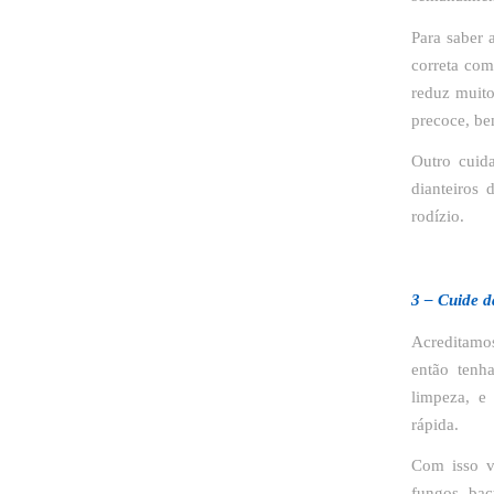
Para saber 
correta com
reduz muito
precoce, be
Outro cuid
dianteiros 
rodízio.
3 – Cuide d
Acreditamos
então tenh
limpeza, e
rápida.
Com isso v
fungos, bac