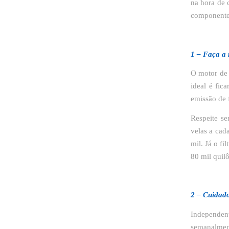
na hora de 
componente
1 – Faça a
O motor de 
ideal é fic
emissão de 
Respeite s
velas a cada
mil. Já o fi
80 mil quil
2 – Cuidad
Independen
semanalment