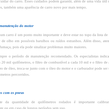
cuidar do carro. Esses cuidados podem garantir, além de uma vida útil 
s, também uma aparência de carro novo por mais tempo.
 manutenção do motor
um carro é um ponto muito importante e deve estar no topo da lista de
ar de olho em possíveis barulhos ou ruídos estranhos. Além disso, aten
fumaça, pois ela pode sinalizar problemas muito maiores.
empre o período de manutenção recomendado. Os especialistas indica
 20 mil quilômetros, o filtro de combustível a cada 10 mil e o filtro de
ltro de óleo, troca-se junto com o óleo do motor e o carburador pode ser
ômetros percorridos.
os com os pneus
te da quantidade de quilômetros rodados é importante calibr
e ou em caso de longos períodos sem uso.