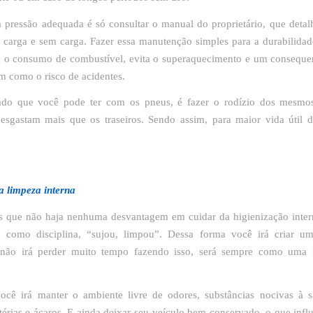
a pressão adequada é só consultar o manual do proprietário, que detal
 carga e sem carga. Fazer essa manutenção simples para a durabilida
 o consumo de combustível, evita o superaquecimento e um conseque
m como o risco de acidentes.
ado que você pode ter com os pneus, é fazer o rodízio dos mesmo
desgastam mais que os traseiros. Sendo assim, para maior vida útil d
a limpeza interna
 que não haja nenhuma desvantagem em cuidar da higienização inter
a como disciplina, “sujou, limpou”. Dessa forma você irá criar um
 não irá perder muito tempo fazendo isso, será sempre como uma
ocê irá manter o ambiente livre de odores, substâncias nocivas à 
térias e ácaros. E ainda deixar seu veículo bem conservado, o que infl