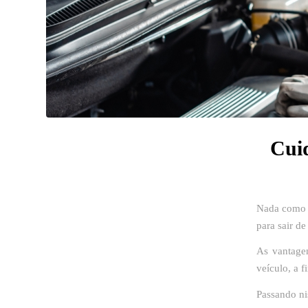
Cuid
Nada como 
para sair de
As vantage
veículo, a f
Passando ni