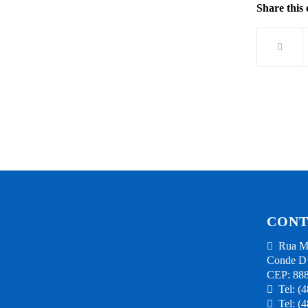
Share this 
CONT
Rua Mi
Conde D’
CEP: 88
Tel: (
Tel: (