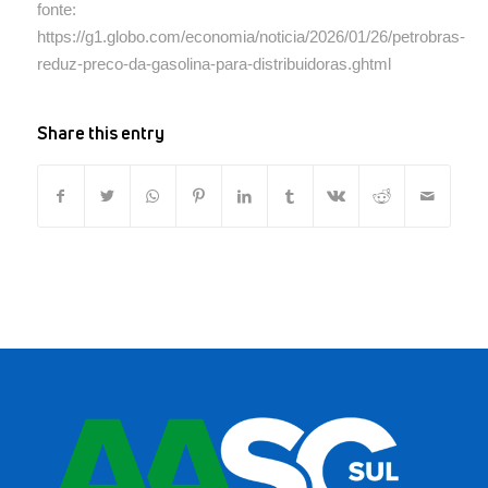
fonte:
https://g1.globo.com/economia/noticia/2026/01/26/petrobras-
reduz-preco-da-gasolina-para-distribuidoras.ghtml
Share this entry