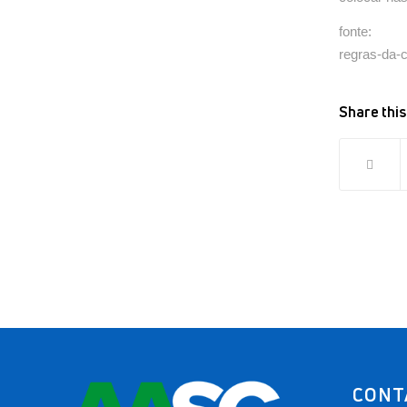
fonte: htt
regras-da-
Share this
CONT