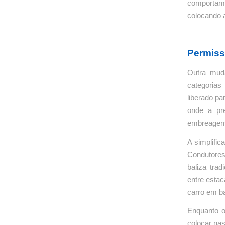
comportame
colocando 
Permiss
Outra muda
categoria
liberado pa
onde a pr
embreagem 
A simplifi
Condutores
baliza tra
entre estac
carro em ba
Enquanto o
colocar nas