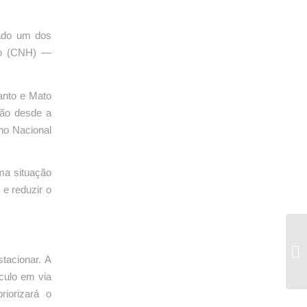
rado um dos
ão (CNH) —
anto e Mato
ção desde a
ho Nacional
uma situação
 e reduzir o
tacionar. A
ículo em via
riorizará o