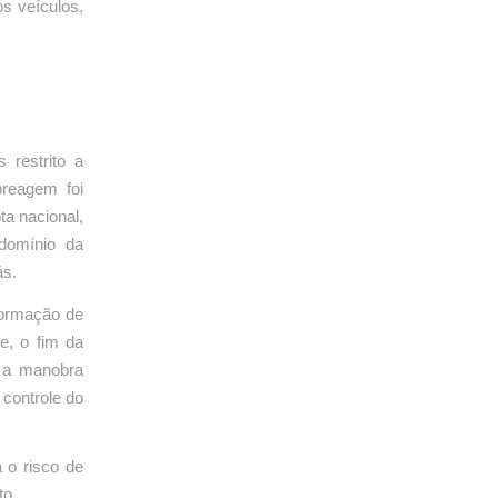
s veículos,
 restrito a
reagem foi
ta nacional,
domínio da
ás.
Formação de
e, o fim da
e a manobra
 controle do
 o risco de
to.