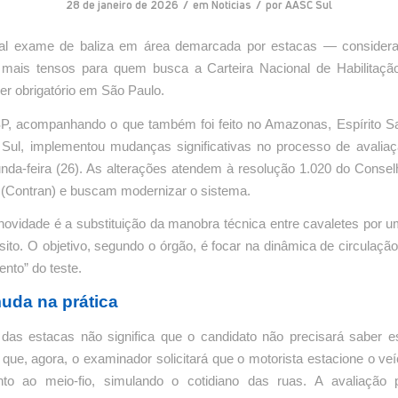
/
/
28 de janeiro de 2026
em
Noticias
por
AASC Sul
nal exame de baliza em área demarcada por estacas — conside
mais tensos para quem busca a Carteira Nacional de Habilitaç
er obrigatório em São Paulo.
P, acompanhando o que também foi feito no Amazonas, Espírito S
Sul, implementou mudanças significativas no processo de avalia
unda-feira (26). As alterações atendem à resolução 1.020 do Consel
o (Contran) e buscam modernizar o sistema.
 novidade é a substituição da manobra técnica entre cavaletes por 
nsito. O objetivo, segundo o órgão, é focar na dinâmica de circulação
nto” do teste.
uda na prática
 das estacas não significa que o candidato não precisará saber es
 que, agora, o examinador solicitará que o motorista estacione o ve
unto ao meio-fio, simulando o cotidiano das ruas. A avaliação p