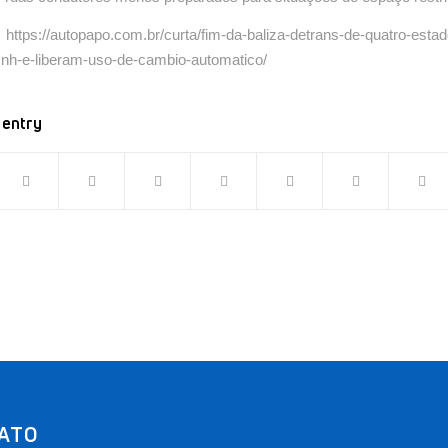
ps://autopapo.com.br/curta/fim-da-baliza-detrans-de-quatro-est
cnh-e-liberam-uso-de-cambio-automatico/
 entry
ATO