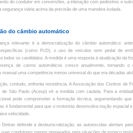
nto do condutor em conversões, a interação com pedestres e outro
a segurança viária acima da precisão de uma manobra isolada.
ão do câmbio automático
nça relevante é a democratização do câmbio automático: antes
s específicas (como PcD), o uso de veículos sem pedal de emb
ra todos os candidatos. A medida é uma resposta à atualização da fro
esença de carros automáticos cresce anualmente, tornando o 
manual uma competência menos universal do que era décadas atr
cação, contudo, enfrenta resistência. A Associação dos Centros de 
 de São Paulo (Acesp) vê a medida com cautela. Para a entidad
dicional pode comprometer a formação técnica, argumentando qu
as é fundamental para que o motorista desenvolva noção espacial e
ixa velocidade.
 Detran defende a desburocratização, as autoescolas alertam para
 ruas condutores menos preparados para situações de espaço restri