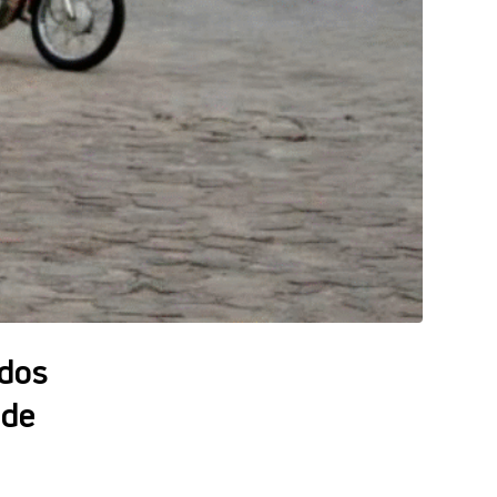
ados
 de