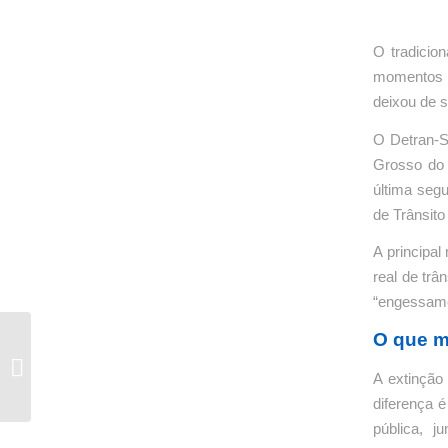
O tradicio
momentos 
deixou de s
O Detran-S
Grosso do 
última seg
de Trânsit
A principal
real de trâ
“engessame
O que m
5 hábitos que
aumentam o consumo
A extinção
do carro
diferença é
pública, j