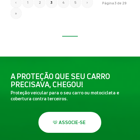
‹
1
2
3
4
5
›
Página 3 de 29
»
A PROTEÇÃO QUE SEU CARRO
PRECISAVA, CHEGOU!
Proteção veicular para o seu carro ou motocicleta e
cobertura contra terceiros.
ASSOCIE-SE