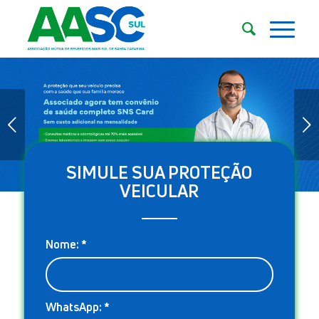
Próximo
SIMULE SUA PROTEÇÃO
1
2
3
4
5
VEICULAR
Nome:
*
WhatsApp:
*